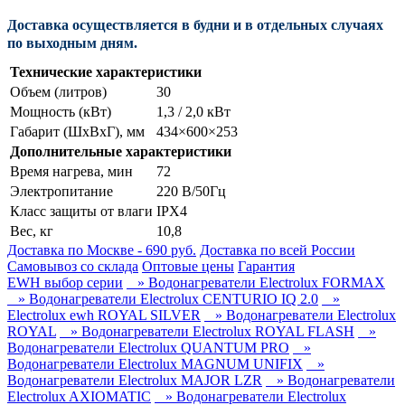
Доставка осуществляется в будни и в отдельных случаях
по выходным дням.
Технические характеристики
Объем (литров)
30
Мощность (кВт)
1,3 / 2,0 кВт
Габарит (ШxВxГ), мм
434×600×253
Дополнительные характеристики
Время нагрева, мин
72
Электропитание
220 В/50Гц
Класс защиты от влаги
IPX4
Вес, кг
10,8
Доставка по Москве - 690 руб.
Доставка по всей России
Самовывоз со склада
Оптовые цены
Гарантия
EWH выбор серии
» Водонагреватели Electrolux FORMAX
» Водонагреватели Electrolux CENTURIO IQ 2.0
»
Electrolux ewh ROYAL SILVER
» Водонагреватели Electrolux
ROYAL
» Водонагреватели Electrolux ROYAL FLASH
»
Водонагреватели Electrolux QUANTUM PRO
»
Водонагреватели Electrolux MAGNUM UNIFIX
»
Водонагреватели Electrolux MAJOR LZR
» Водонагреватели
Electrolux AXIOMATIC
» Водонагреватели Electrolux